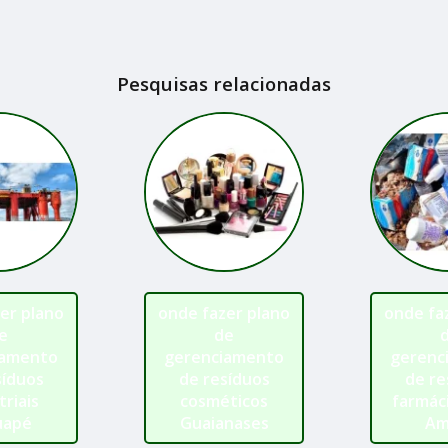
Pesquisas relacionadas
er plano
onde fazer plano
onde fa
e
de
iamento
gerenciamento
gerenc
síduos
de resíduos
de re
triais
cosméticos
farmác
uapé
Guaianases
Am