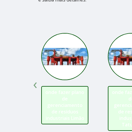
‹
onde fazer plano
onde faz
de
d
gerenciamento
gerenc
de resíduos
de re
industriais Limão
indus
Tat