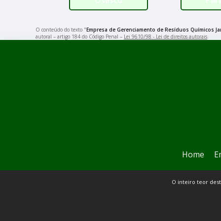
O conteúdo do texto "
Empresa de Gerenciamento de Resíduos Químicos Ja
autoral – artigo 184 do Código Penal –
Lei 9610/98 - Lei de direitos autorais
.
Home
E
O inteiro teor des