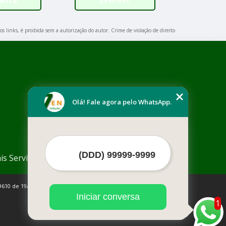
os links, é proibida sem a autorização do autor. Crime de violação de direito
Olá! Fale agora pelo WhatsApp.
is Serviços
9610 de 19/02/1998)
Iniciar conversa
1