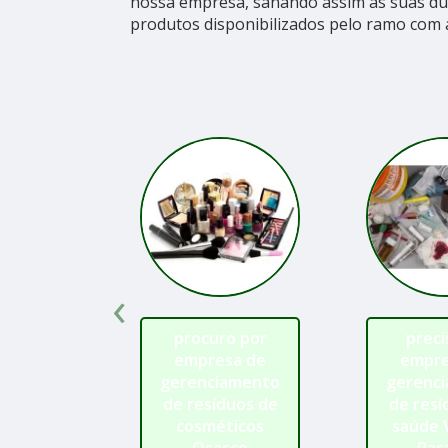
nossa empresa, sanando assim as suas dúv
produtos disponibilizados pelo ramo com 
‹
procuro por
preci
empresa de
empre
gerenciamento
gerenc
de resíduos de
de resí
cosméticos
saúde 
Osasco
Par