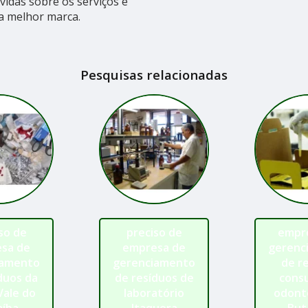
idas sobre os serviços e
a melhor marca.
Pesquisas relacionadas
so de
preciso de
empr
sa de
empresa de
gerenc
iamento
gerenciamento
de r
duos da
de resíduos de
consu
Vale do
laboratório
odont
aíba
Itaquera
But