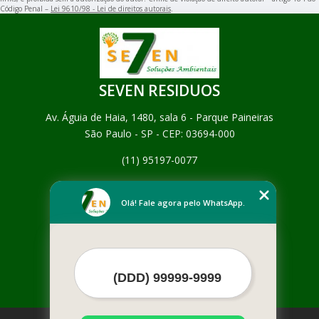
Código Penal –
Lei 9610/98 - Lei de direitos autorais
.
SEVEN RESIDUOS
Av. Águia de Haia, 1480, sala 6 - Parque Paineiras
São Paulo - SP - CEP: 03694-000
(11) 95197-0077
Home
Empresa
Olá! Fale agora pelo WhatsApp.
Missão
Serviços
Contato
Mapa do site
Mais Serviços