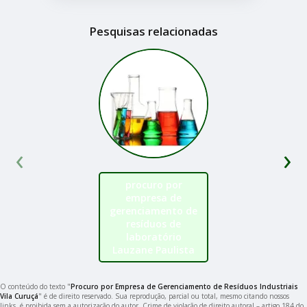
Pesquisas relacionadas
‹
›
procuro por
empresa de
gerenciamento de
resíduos de
laboratório
Lauzane Paulista
O conteúdo do texto "
Procuro por Empresa de Gerenciamento de Resíduos Industriais
Vila Curuçá
" é de direito reservado. Sua reprodução, parcial ou total, mesmo citando nossos
links, é proibida sem a autorização do autor. Crime de violação de direito autoral – artigo 184 do