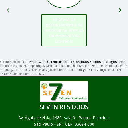
‹
›
empresa de
gerenciamento de
resíduos na área da
saúde local Vila
Lusitania
O conteúdo do texto "
Empresa de Gerenciamento de Resíduos Sólidos Interlagos
" é de
direito reservado. Sua reprodução, parcial ou total, mesmo citando nossos links, é proibida sem a
autorização do autor. Crime de violação de direito autoral – artigo 184 do Código Penal –
Lei
9610/98 - Lei de direitos autorais
.
SEVEN RESIDUOS
Av. Águia de Haia, 1480, sala 6 - Parque Paineiras
São Paulo - SP - CEP: 03694-000