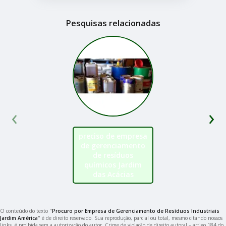
Pesquisas relacionadas
‹
›
preciso de empresa
de gerenciamento
de resíduos
químicos Jardim
das Acácias
O conteúdo do texto "
Procuro por Empresa de Gerenciamento de Resíduos Industriais
Jardim América
" é de direito reservado. Sua reprodução, parcial ou total, mesmo citando nossos
links, é proibida sem a autorização do autor. Crime de violação de direito autoral – artigo 184 do