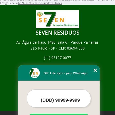
Código Penal –
Lei 9610/98 - Lei de direitos autorais
.
SEVEN RESIDUOS
Av. Águia de Haia, 1480, sala 6 - Parque Paineiras
São Paulo - SP - CEP: 03694-000
(11) 95197-0077
Home
Empresa
Olá! Fale agora pelo WhatsApp.
Missão
Serviços
Contato
Mapa do site
Mais Serviços