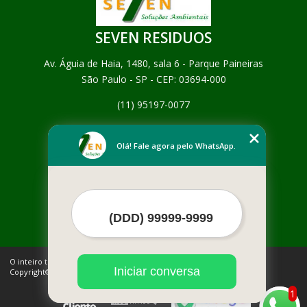
SEVEN RESIDUOS
Av. Águia de Haia, 1480, sala 6 - Parque Paineiras
São Paulo - SP - CEP: 03694-000
(11) 95197-0077
Home
Empresa
Olá! Fale agora pelo WhatsApp.
Missão
Serviços
Contato
Mapa do site
Mais Serviços
O inteiro teor deste site está sujeito à proteção de direitos autorais.
Iniciar conversa
Copyright© SEVEN RESIDUOS (Lei 9610 de 19/02/1998)
1