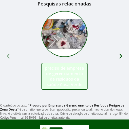
Pesquisas relacionadas
‹
›
preciso de empresa
de gerenciamento
de resíduos da
saúde Casa Verde
O conteúdo do texto "
Procuro por Empresa de Gerenciamento de Resíduos Perigosos
Zona Oeste
" é de direito reservado. Sua reprodução, parcial ou total, mesmo citando nossos
links, é proibida sem a autorização do autor. Crime de violação de direito autoral – artigo 184 do
Código Penal –
Lei 9610/98 - Lei de direitos autorais
.