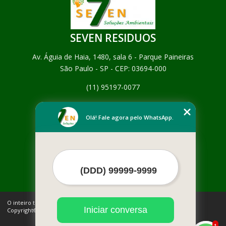
SEVEN RESIDUOS
Av. Águia de Haia, 1480, sala 6 - Parque Paineiras
São Paulo - SP - CEP: 03694-000
(11) 95197-0077
Home
Empresa
Olá! Fale agora pelo WhatsApp.
Missão
Serviços
Contato
Mapa do site
Mais Serviços
O inteiro teor deste site está sujeito à proteção de direitos autorais.
Iniciar conversa
Copyright© SEVEN RESIDUOS (Lei 9610 de 19/02/1998)