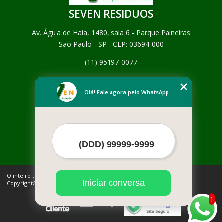
SEVEN RESIDUOS
Av. Águia de Haia, 1480, sala 6 - Parque Paineiras
São Paulo - SP - CEP: 03694-000
(11) 95197-0077
Home
Empresa
Olá! Fale agora pelo WhatsApp.
Missão
Serviços
Contato
Mapa do site
Mais Serviços
O inteiro teor deste site está sujeito à proteção de direitos autorais.
Iniciar conversa
Copyright© SEVEN RESIDUOS (Lei 9610 de 19/02/1998)
1