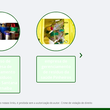
›
iso de
empresa de
empresa
esa de
gerenciamento
gerencia
iamento
de resíduo da
de resídu
síduos
saúde Pinheiros
supermer
s Santana
Itaque
rnaíba
o nossos links, é proibida sem a autorização do autor. Crime de violação de direito