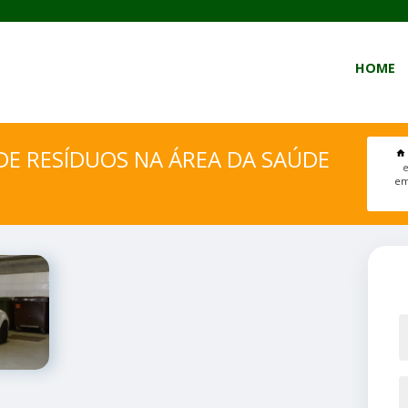
HOME
E RESÍDUOS NA ÁREA DA SAÚDE
e
em