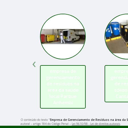
‹
empresa de
empre
gerenciamento
gerenc
de resíduos na
de re
área da saúde
sólido
local Parque
Canta
Anhembi
O conteúdo do texto "
Empresa de Gerenciamento de Resíduos na área da S
autoral – artigo 184 do Código Penal –
Lei 9610/98 - Lei de direitos autorais
.