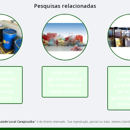
Pesquisas relacionadas
sa de
empresa de
prec
iamento
gerenciamento
empr
síduos
de resíduos da
gerenc
s local
saúde Osasco
de re
reira
químico
de Pa
aúde Local Carapicuíba
" é de direito reservado. Sua reprodução, parcial ou total, mesmo citand