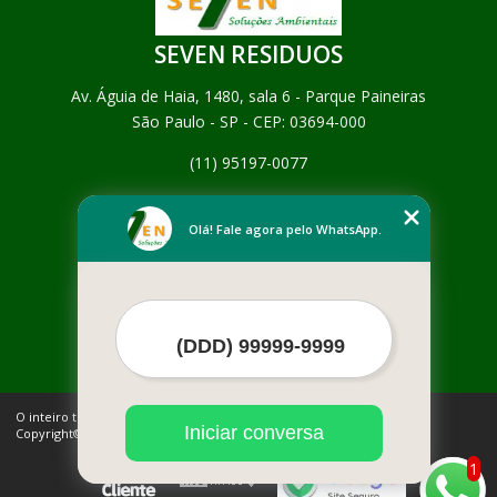
SEVEN RESIDUOS
Av. Águia de Haia, 1480, sala 6 - Parque Paineiras
São Paulo - SP - CEP: 03694-000
(11) 95197-0077
Home
Empresa
Olá! Fale agora pelo WhatsApp.
Missão
Serviços
Contato
Mapa do site
Mais Serviços
O inteiro teor deste site está sujeito à proteção de direitos autorais.
Iniciar conversa
Copyright© SEVEN RESIDUOS (Lei 9610 de 19/02/1998)
1