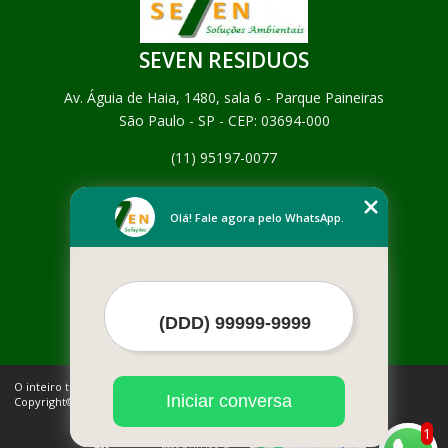
SEVEN RESIDUOS
Av. Águia de Haia, 1480, sala 6 - Parque Paineiras
São Paulo - SP - CEP: 03694-000
(11) 95197-0077
Home
Empresa
Olá! Fale agora pelo WhatsApp.
Missão
Serviços
Contato
Mapa do site
Mais Serviços
O inteiro teor deste site está sujeito à proteção de direitos autorais.
Iniciar conversa
Copyright© SEVEN RESIDUOS (Lei 9610 de 19/02/1998)
1