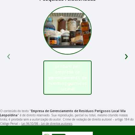
‹
›
procuro por
empresa de
gerenciamento de
resíduos químicos
Jacareí
O conteúdo do texto "
Empresa de Gerenciamento de Resíduos Perigosos Local Vila
Leopoldina
" é de direito reservado. Sua reprodução, parcial ou total, mesmo citando nossos
links, é proibida sem a autorização do autor. Crime de violação de direito autoral – artigo 184 do
Código Penal –
Lei 9610/98 - Lei de direitos autorais
.