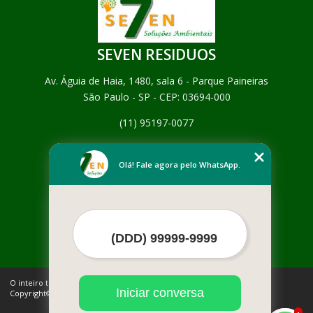
SEVEN RESIDUOS
Av. Águia de Haia, 1480, sala 6 - Parque Paineiras
São Paulo - SP - CEP: 03694-000
(11) 95197-0077
Home
Empresa
Olá! Fale agora pelo WhatsApp.
Missão
Serviços
Contato
Mapa do site
Mais Serviços
O inteiro teor deste site está sujeito à proteção de direitos autorais.
Iniciar conversa
Copyright© SEVEN RESIDUOS (Lei 9610 de 19/02/1998)