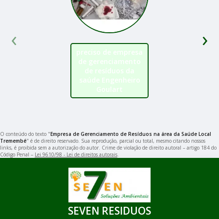
‹
›
preciso de empresa
de gerenciamento
de resíduos da
saúde Engenheiro
Goulart
O conteúdo do texto "
Empresa de Gerenciamento de Resíduos na área da Saúde Local
Tremembé
" é de direito reservado. Sua reprodução, parcial ou total, mesmo citando nossos
links, é proibida sem a autorização do autor. Crime de violação de direito autoral – artigo 184 do
Código Penal –
Lei 9610/98 - Lei de direitos autorais
.
SEVEN RESIDUOS