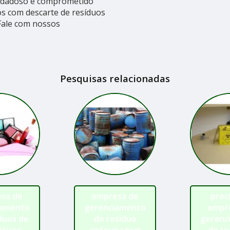
uidadoso e comprometido
s com descarte de resíduos
 Fale com nossos
Pesquisas relacionadas
sa de
empresa de
prec
iamento
gerenciamento
empr
duos de
de resíduo
gerenc