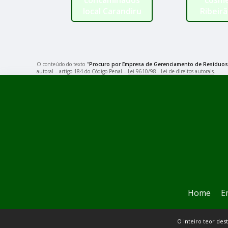
contaminados
cosmé
local Carandiru
Ribeirã
O conteúdo do texto "
Procuro por Empresa de Gerenciamento de Resíduos
autoral – artigo 184 do Código Penal –
Lei 9610/98 - Lei de direitos autorais
.
Home
E
O inteiro teor des