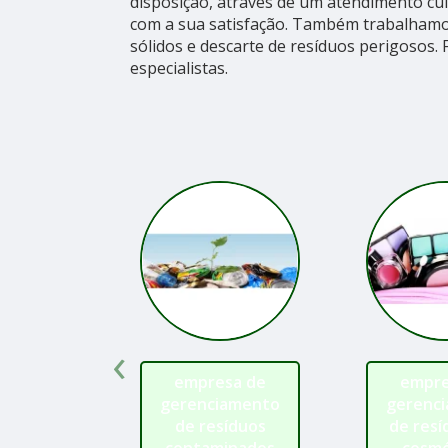
disposição, através de um atendimento c
com a sua satisfação. Também trabalhamo
sólidos e descarte de resíduos perigosos.
especialistas.
‹
empresa de
empre
gerenciamento
gerenc
de resíduos
de resí