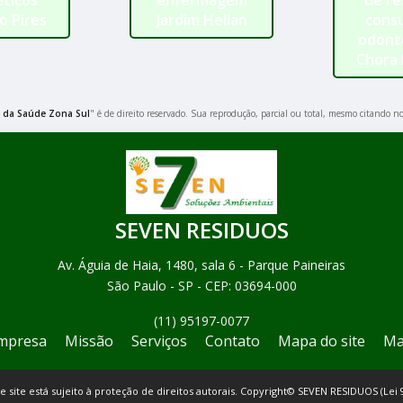
ticos
enfermagem
de re
o Pires
Jardim Helian
consu
odont
Chora
 da Saúde Zona Sul
" é de direito reservado. Sua reprodução, parcial ou total, mesmo citando no
SEVEN RESIDUOS
Av. Águia de Haia, 1480, sala 6 - Parque Paineiras
São Paulo - SP - CEP: 03694-000
(11) 95197-0077
mpresa
Missão
Serviços
Contato
Mapa do site
Ma
te site está sujeito à proteção de direitos autorais. Copyright© SEVEN RESIDUOS (Lei 