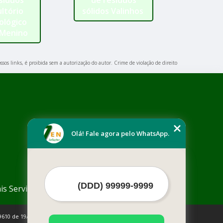
síduos
de resíduos
de resídu
ltório
sólidos Valinhos
laborató
ológico
Parque Ma
 Menino
ssos links, é proibida sem a autorização do autor. Crime de violação de direito
Olá! Fale agora pelo WhatsApp.
is Serviços
9610 de 19/02/1998)