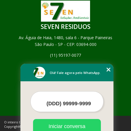
SEVEN RESIDUOS
Av. Águia de Haia, 1480, sala 6 - Parque Paineiras
São Paulo - SP - CEP: 03694-000
(11) 95197-0077
Home
Empresa
Olá! Fale agora pelo WhatsApp.
Missão
Serviços
Contato
Mapa do site
Mais Serviços
O inteiro teor deste site está sujeito à proteção de direitos autorais.
Iniciar conversa
Copyright© SEVEN RESIDUOS (Lei 9610 de 19/02/1998)