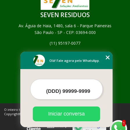
SEVEN RESIDUOS
Av. Águia de Haia, 1480, sala 6 - Parque Paineiras
São Paulo - SP - CEP: 03694-000
(11) 95197-0077
Home
Empresa
Olá! Fale agora pelo WhatsApp.
Missão
Serviços
Contato
Mapa do site
Mais Serviços
O inteiro teor deste site está sujeito à proteção de direitos autorais.
Iniciar conversa
Copyright© SEVEN RESIDUOS (Lei 9610 de 19/02/1998)
1