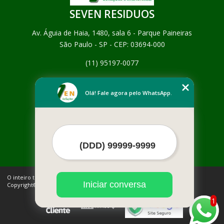
SEVEN RESIDUOS
Av. Águia de Haia, 1480, sala 6 - Parque Paineiras
São Paulo - SP - CEP: 03694-000
(11) 95197-0077
Home
Empresa
Olá! Fale agora pelo WhatsApp.
Missão
Serviços
Contato
Mapa do site
Mais Serviços
O inteiro teor deste site está sujeito à proteção de direitos autorais.
Iniciar conversa
Copyright© SEVEN RESIDUOS (Lei 9610 de 19/02/1998)
1