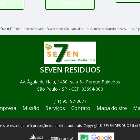
pa
Marcelo
 Curuçá
" é de direito reservado. Sua reprodução, parcial ou total, mesmo citando nossos links, é p
SEVEN RESIDUOS
Av. Águia de Haia, 1480, sala 6 - Parque Paineiras
São Paulo - SP - CEP: 03694-000
(11) 95197-0077
mpresa
Missão
Serviços
Contato
Mapa do site
Ma
te site está sujeito à proteção de direitos autorais. Copyright© SEVEN RESIDUOS (Lei 