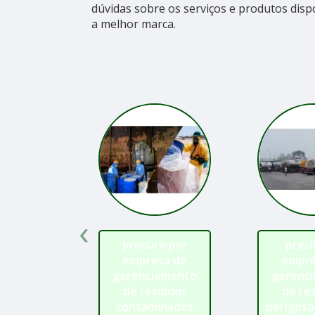
dúvidas sobre os serviços e produtos dis
a melhor marca.
‹
procuro por
preci
empresa de
empre
gerenciamento
gerenc
de resíduos
de re
contaminados
perigoso