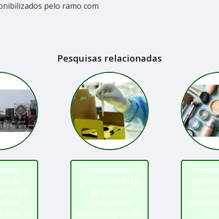
ponibilizados pelo ramo com
Pesquisas relacionadas
so de
empresa de
empr
sa de
gerenciamento
gerenc
iamento
de resíduo
de res
síduos
consultório
cosméti
s Alto da
odontológico Vila
But