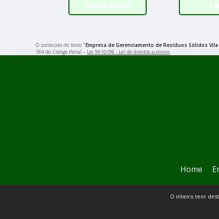
Santo André
La
O conteúdo do texto "
Empresa de Gerenciamento de Resíduos Sólidos Vila
184 do Código Penal –
Lei 9610/98 - Lei de direitos autorais
.
Home
E
O inteiro teor des