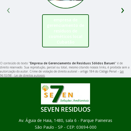
‹
›
empresa de
gerenciamento de
resíduos de
cosméticos local
Cubatão
O conteúdo do texto "
Empresa de Gerenciamento de Resíduos Sólidos Barueri
" é de
direito reservado. Sua reprodução, parcial ou total, mesmo citando nossos links, é proibida sem a
autorização do autor. Crime de violação de direito autoral – artigo 184 do Código Penal –
Lei
9610/98 - Lei de direitos autorais
.
SEVEN RESIDUOS
Av. Águia de Haia, 1480, sala 6 - Parque Paineiras
São Paulo - SP - CEP: 03694-000