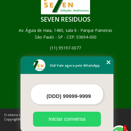
SEVEN RESIDUOS
Av. Águia de Haia, 1480, sala 6 - Parque Paineiras
São Paulo - SP - CEP: 03694-000
(11) 95197-0077
Home
Empresa
Olá! Fale agora pelo WhatsApp.
Missão
Serviços
Contato
Mapa do site
Mais Serviços
O inteiro teor deste site está sujeito à proteção de direitos autorais.
Iniciar conversa
Copyright© SEVEN RESIDUOS (Lei 9610 de 19/02/1998)
1