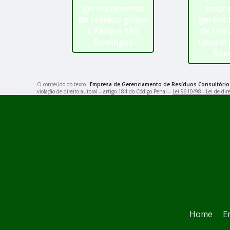
gerenciamento
empre
de resíduo grupo
gerenc
c Parque São
de resí
Domingos
laborató
Rom
O conteúdo do texto "
Empresa de Gerenciamento de Resíduos Consultóri
violação de direito autoral – artigo 184 do Código Penal –
Lei 9610/98 - Lei de dire
Home
E