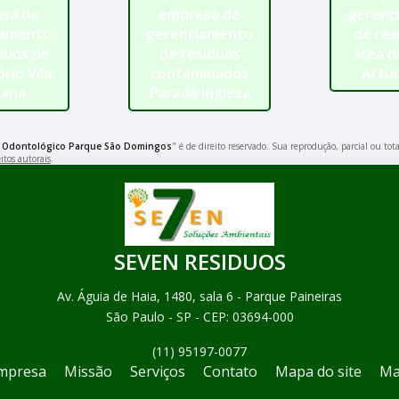
sa de
empresa de
gerenc
iamento
gerenciamento
de res
duos de
de resíduos
área d
rio Vila
contaminados
Artur
ana
Parada Inglesa
o Odontológico Parque São Domingos
" é de direito reservado. Sua reprodução, parcial ou to
itos autorais
.
SEVEN RESIDUOS
Av. Águia de Haia, 1480, sala 6 - Parque Paineiras
São Paulo - SP - CEP: 03694-000
(11) 95197-0077
mpresa
Missão
Serviços
Contato
Mapa do site
Ma