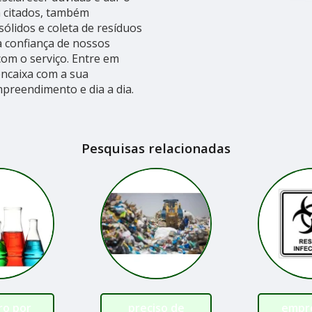
m citados, também
ólidos e coleta de resíduos
a confiança de nossos
 com o serviço. Entre em
encaixa com a sua
preendimento e dia a dia.
Pesquisas relacionadas
ro por
preciso de
empr