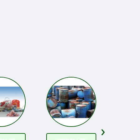
›
esa de
empresa de
preciso