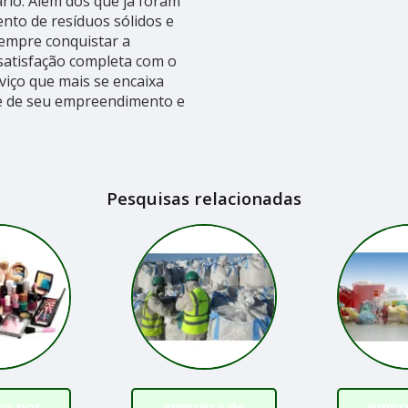
ário. Além dos que já foram
nto de resíduos sólidos e
sempre conquistar a
 satisfação completa com o
viço que mais se encaixa
de de seu empreendimento e
Pesquisas relacionadas
ro por
empresa de
empr