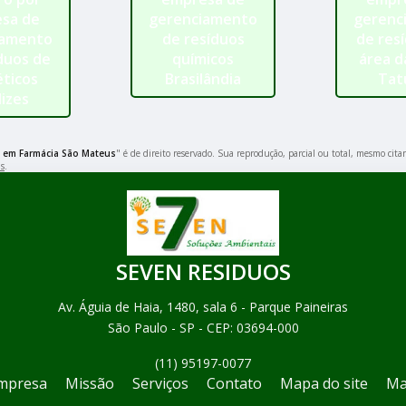
sa de
gerenciamento
gerenc
iamento
de resíduos
de res
duos de
químicos
área d
ticos
Brasilândia
Tat
izes
 em Farmácia São Mateus
" é de direito reservado. Sua reprodução, parcial ou total, mesmo cita
is
.
SEVEN RESIDUOS
Av. Águia de Haia, 1480, sala 6 - Parque Paineiras
São Paulo - SP - CEP: 03694-000
(11) 95197-0077
mpresa
Missão
Serviços
Contato
Mapa do site
Ma