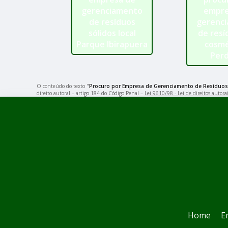
gerenciamento
empre
de resíduos
gerenc
sólidos local
de resí
Parque Ibirapuera
cosmé
Perd
O conteúdo do texto "
Procuro por Empresa de Gerenciamento de Resíduos
direito autoral – artigo 184 do Código Penal –
Lei 9610/98 - Lei de direitos autora
Home
E