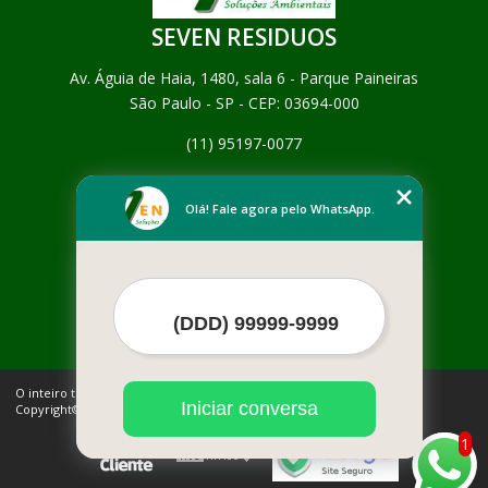
SEVEN RESIDUOS
Av. Águia de Haia, 1480, sala 6 - Parque Paineiras
São Paulo - SP - CEP: 03694-000
(11) 95197-0077
Home
Empresa
Olá! Fale agora pelo WhatsApp.
Missão
Serviços
Contato
Mapa do site
Mais Serviços
O inteiro teor deste site está sujeito à proteção de direitos autorais.
Iniciar conversa
Copyright© SEVEN RESIDUOS (Lei 9610 de 19/02/1998)
1