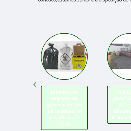
‹
procuro por
empre
empresa de
gerenc
gerenciamento
de re
de resíduos na
biosse
área da saúde
Franco 
Cotia