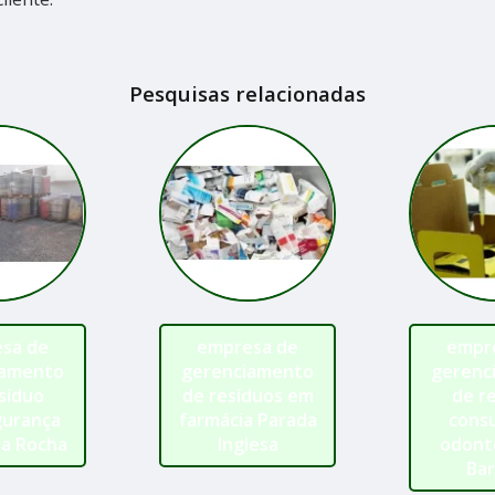
Pesquisas relacionadas
sa de
empresa de
empr
iamento
gerenciamento
gerenc
síduo
de resíduos em
de r
gurança
farmácia Parada
consu
da Rocha
Inglesa
odont
Bar