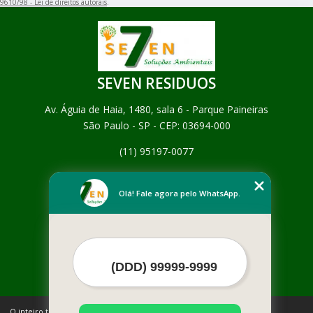
9610/98 - Lei de direitos autorais
.
SEVEN RESIDUOS
Av. Águia de Haia, 1480, sala 6 - Parque Paineiras
São Paulo - SP - CEP: 03694-000
(11) 95197-0077
Home
Empresa
Olá! Fale agora pelo WhatsApp.
Missão
Serviços
Contato
Mapa do site
Mais Serviços
O inteiro teor deste site está sujeito à proteção de direitos autorais.