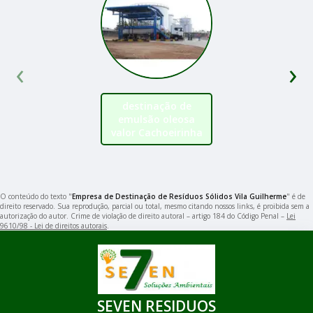
‹
›
destinação de
emulsão oleosa
valor Cachoeirinha
O conteúdo do texto "
Empresa de Destinação de Resíduos Sólidos Vila Guilherme
" é de
direito reservado. Sua reprodução, parcial ou total, mesmo citando nossos links, é proibida sem a
autorização do autor. Crime de violação de direito autoral – artigo 184 do Código Penal –
Lei
9610/98 - Lei de direitos autorais
.
SEVEN RESIDUOS