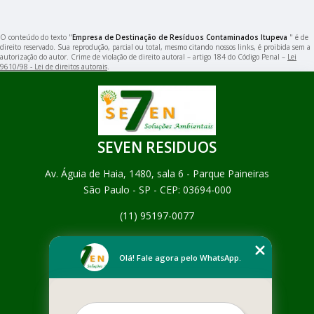
O conteúdo do texto "
Empresa de Destinação de Resíduos Contaminados Itupeva
" é de
direito reservado. Sua reprodução, parcial ou total, mesmo citando nossos links, é proibida sem a
autorização do autor. Crime de violação de direito autoral – artigo 184 do Código Penal –
Lei
9610/98 - Lei de direitos autorais
.
SEVEN RESIDUOS
Av. Águia de Haia, 1480, sala 6 - Parque Paineiras
São Paulo - SP - CEP: 03694-000
(11) 95197-0077
Home
Empresa
Olá! Fale agora pelo WhatsApp.
Missão
Serviços
Contato