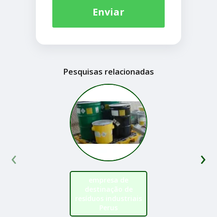
Enviar
Pesquisas relacionadas
‹
›
empresa de
destinação de
resíduos industriais
Perus