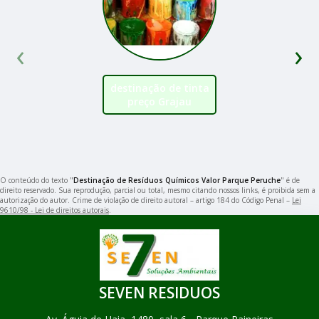
‹
›
destinação de tinta
preço Grajau
O conteúdo do texto "
Destinação de Resíduos Químicos Valor Parque Peruche
" é de
direito reservado. Sua reprodução, parcial ou total, mesmo citando nossos links, é proibida sem a
autorização do autor. Crime de violação de direito autoral – artigo 184 do Código Penal –
Lei
9610/98 - Lei de direitos autorais
.
SEVEN RESIDUOS