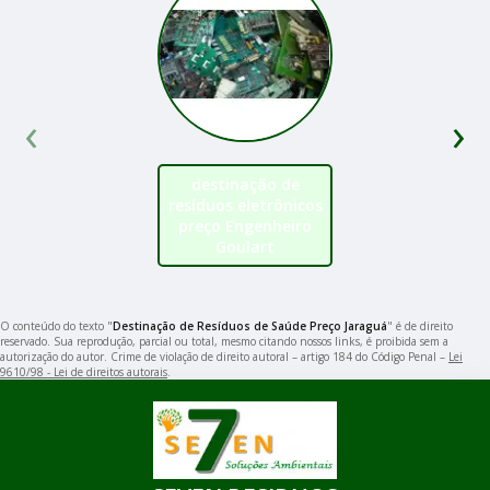
‹
›
destinação de
resíduos eletrônicos
preço Engenheiro
Goulart
O conteúdo do texto "
Destinação de Resíduos de Saúde Preço Jaraguá
" é de direito
reservado. Sua reprodução, parcial ou total, mesmo citando nossos links, é proibida sem a
autorização do autor. Crime de violação de direito autoral – artigo 184 do Código Penal –
Lei
9610/98 - Lei de direitos autorais
.