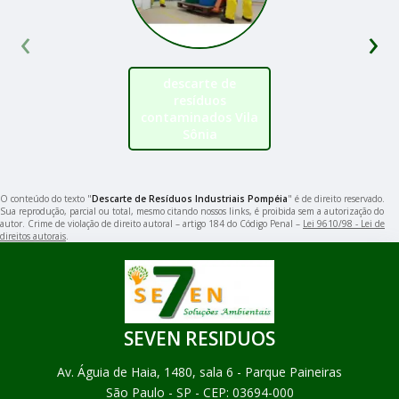
‹
›
descarte de
resíduos
contaminados Vila
Sônia
O conteúdo do texto "
Descarte de Resíduos Industriais Pompéia
" é de direito reservado.
Sua reprodução, parcial ou total, mesmo citando nossos links, é proibida sem a autorização do
autor. Crime de violação de direito autoral – artigo 184 do Código Penal –
Lei 9610/98 - Lei de
direitos autorais
.
SEVEN RESIDUOS
Av. Águia de Haia, 1480, sala 6 - Parque Paineiras
São Paulo - SP - CEP: 03694-000