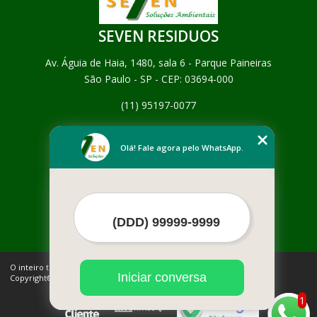
SEVEN RESIDUOS
Av. Águia de Haia, 1480, sala 6 - Parque Paineiras
São Paulo - SP - CEP: 03694-000
(11) 95197-0077
Home
Empresa
Olá! Fale agora pelo WhatsApp.
Missão
Serviços
Contato
Mapa do site
Mais Serviços
O inteiro teor deste site está sujeito à proteção de direitos autorais.
Iniciar conversa
Copyright© SEVEN RESIDUOS (Lei 9610 de 19/02/1998)
1