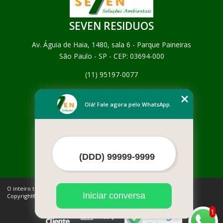
SEVEN RESIDUOS
Av. Águia de Haia, 1480, sala 6 - Parque Paineiras
São Paulo - SP - CEP: 03694-000
(11) 95197-0077
Home
Empresa
Olá! Fale agora pelo WhatsApp.
Missão
Serviços
Contato
Mapa do site
Mais Serviços
O inteiro teor deste site está sujeito à proteção de direitos autorais.
Iniciar conversa
Copyright© SEVEN RESIDUOS (Lei 9610 de 19/02/1998)
1