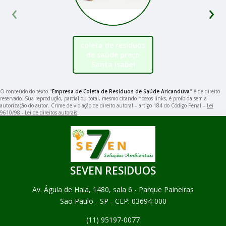
‹
›
coleta de resíduos
de saúde preço
Santa Isabel
O conteúdo do texto "
Empresa de Coleta de Resíduos de Saúde Aricanduva
" é de direito
reservado. Sua reprodução, parcial ou total, mesmo citando nossos links, é proibida sem a
autorização do autor. Crime de violação de direito autoral – artigo 184 do Código Penal –
Lei
9610/98 - Lei de direitos autorais
.
SEVEN RESIDUOS
Av. Águia de Haia, 1480, sala 6 - Parque Paineiras
São Paulo - SP - CEP: 03694-000
(11) 95197-0077