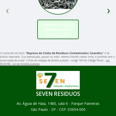
‹
›
coleta de resíduos
recicláveis preço
Alto da Lapa
O conteúdo do texto "
Empresa de Coleta de Resíduos Contaminados Carandiru
" é de
direito reservado. Sua reprodução, parcial ou total, mesmo citando nossos links, é proibida sem a
autorização do autor. Crime de violação de direito autoral – artigo 184 do Código Penal –
Lei
9610/98 - Lei de direitos autorais
.
SEVEN RESIDUOS
Av. Águia de Haia, 1480, sala 6 - Parque Paineiras
São Paulo - SP - CEP: 03694-000