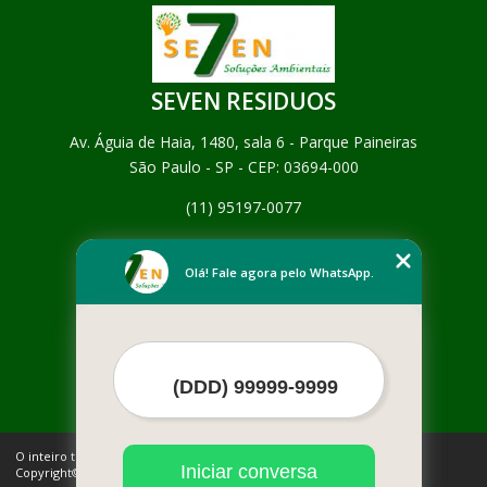
SEVEN RESIDUOS
Av. Águia de Haia, 1480, sala 6 - Parque Paineiras
São Paulo - SP - CEP: 03694-000
(11) 95197-0077
Home
Empresa
Olá! Fale agora pelo WhatsApp.
Missão
Serviços
Contato
Mapa do site
Mais Serviços
O inteiro teor deste site está sujeito à proteção de direitos autorais.
Iniciar conversa
Copyright© SEVEN RESIDUOS (Lei 9610 de 19/02/1998)