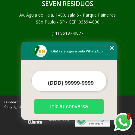
SEVEN RESIDUOS
Av. Águia de Haia, 1480, sala 6 - Parque Paineiras
São Paulo - SP - CEP: 03694-000
(11) 95197-0077
Home
Empresa
Olá! Fale agora pelo WhatsApp.
Missão
Serviços
Contato
Mapa do site
Mais Serviços
O inteiro teor deste site está sujeito à proteção de direitos autorais.
Iniciar conversa
Copyright© SEVEN RESIDUOS (Lei 9610 de 19/02/1998)
1