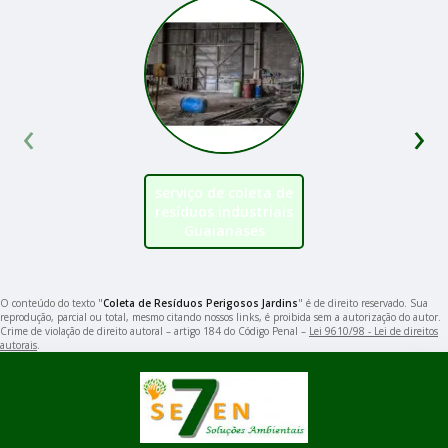
‹
›
serviço de coleta de
resíduos industriais
Guaianases
O conteúdo do texto "
Coleta de Resíduos Perigosos Jardins
" é de direito reservado. Sua
reprodução, parcial ou total, mesmo citando nossos links, é proibida sem a autorização do autor.
Crime de violação de direito autoral – artigo 184 do Código Penal –
Lei 9610/98 - Lei de direitos
autorais
.