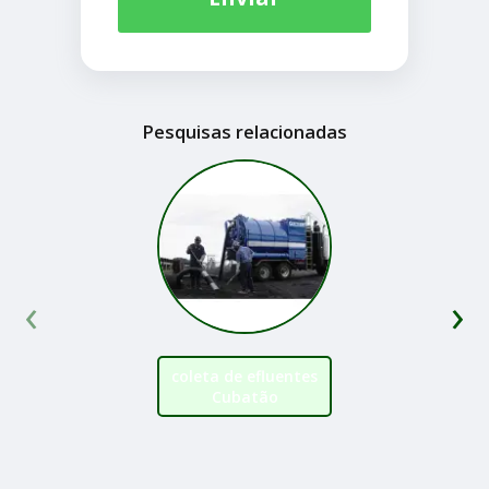
Pesquisas relacionadas
‹
›
coleta de efluentes
Cubatão