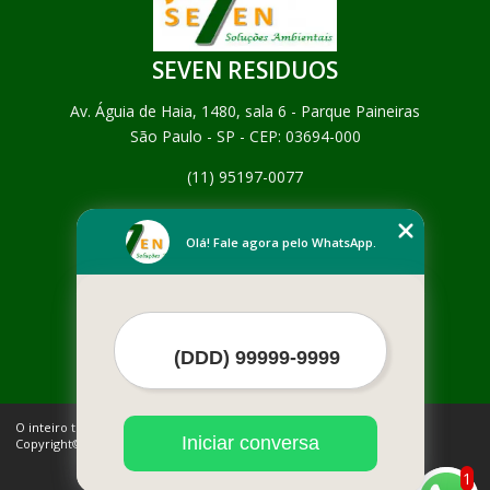
SEVEN RESIDUOS
Av. Águia de Haia, 1480, sala 6 - Parque Paineiras
São Paulo - SP - CEP: 03694-000
(11) 95197-0077
Home
Empresa
Olá! Fale agora pelo WhatsApp.
Missão
Serviços
Contato
Mapa do site
Mais Serviços
O inteiro teor deste site está sujeito à proteção de direitos autorais.
Iniciar conversa
Copyright© SEVEN RESIDUOS (Lei 9610 de 19/02/1998)
1